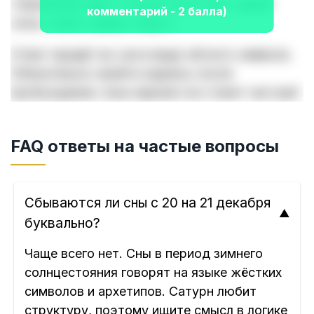
«
Хранитель врат, покажи мне суть, скрой
комментарий - 2 балла)
ложь. Ключ, замок, язык
.»
Ответ придёт во сне в виде чёткого символа.
Обязательно смойте надпись после
пробуждения, пока зеркало не станет чистым!
FAQ ответы на частые вопросы
Сбываются ли сны с 20 на 21 декабря
буквально?
Чаще всего нет. Сны в период зимнего
солнцестояния говорят на языке жёстких
символов и архетипов. Сатурн любит
структуру, поэтому ищите смысл в логике