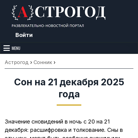
Skip
to
content
Войти
Астрогод: Праздники сегодня,
Календарь праздников и астрология. Фазы луны, народные
приметы, точный гороскоп и толкование снов. Читайте, что можно и
MENU
Лунный календарь, Приметы,
нельзя делать сегодня, на Астрогод.ру.
Что нельзя делать, Гороскопы и
Астрогод
›
Сонник
›
Сонник
Сон на 21 декабря 2025
года
Значение сновидений в ночь с 20 на 21
декабря: расшифровка и толкование. Сны в