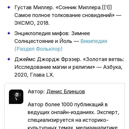
Густав Миллер
.
«Сонник Миллера.[[1]]
Самое полное толкование сновидений»
—
ЭКСМО
,
2018
.
Энциклопедия мифов: Зимнее
Солнцестояние и Йоль
—
Википедия
(Раздел Фольклор)
Джеймс Джордж Фрэзер
.
«Золотая ветвь:
Исследование магии и религии»
—
Азбука
,
2020
, Глава LX.
Автор:
Денис Блинцов
Автор более 1000 публикаций в
ведущих онлайн-изданиях. Эксперт,
специализируется на историко-
культурных темах, медиааналитике