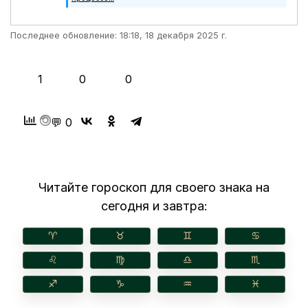
Последнее обновление: 18:18, 18 декабря 2025 г.
👍
❤️
😂
1
0
0
💬 0
Читайте гороскоп для своего знака на
сегодня и завтра:
♈︎
♉︎
♊︎
♋︎
♌︎
♍︎
♎︎
♏︎
♐︎
♑︎
♒︎
♓︎