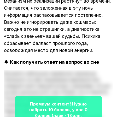
механизм их реализации растянут во времени.
Считается, что заложенная в эту ночь
информация распаковывается постепенно.
Важно не игнорировать даже кошмары:
сегодня это не страшилки, а диагностика
«слабых звеньев» вашей судьбы. Психика
сбрасывает балласт прошлого года,
освобождая место для новой энергии.
🔔
Как получить ответ на вопрос во сне
Возьмите небольшое карманное зеркальце.
Напишите на нём смываемым маркером или
помадой свой главный вопрос (например: «Стоит
ли мне увольняться?» или «Любит ли он меня?»).
Положите зеркало рядом с кроватью
Премиум контент! Нужно
отражающей стороной вниз.
набрать 10 баллов, у вас 0
Перед сном произнесите шёпотом:
баллов (лайк - 1 балл,