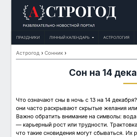
Skip
to
content
Астрогод: Праздники сегодня,
Календарь праздников и астрология. Фазы луны, народные прим
ПРАЗДНИКИ
ЛУННЫЙ КАЛЕНДАРЬ
АСТРОЛОГИЯ
Астрогод
›
Сонник
›
Сон на 14 дек
Что означают сны в ночь с 13 на 14 декабря
они часто раскрывают скрытые желания ил
Важно обратить внимание на символы: вода
— карьерный рост или трудности. Трактовка 
что такие сновидения могут сбываться. Их 