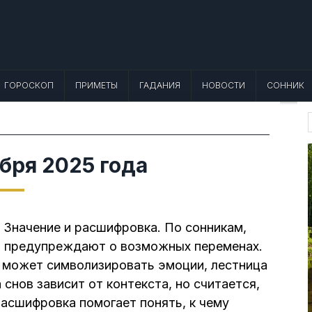
 Лунный календарь, Приметы, Что не
еты, точный гороскоп и толкование снов. Читайте, что можно и нельзя де
ГОРОСКОП
ПРИМЕТЫ
ГАДАНИЯ
НОВОСТИ
СОННИК
f
абря 2025 года
? Значение и расшифровка. По сонникам,
и предупреждают о возможных переменах.
 может символизировать эмоции, лестница
снов зависит от контекста, но считается,
расшифровка помогает понять, к чему