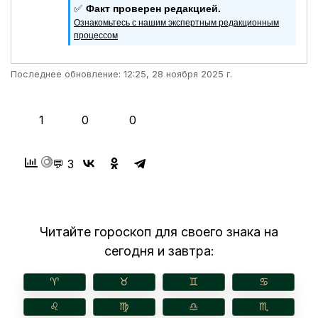
✅
Факт проверен редакцией.
Ознакомьтесь с нашим экспертным редакционным
процессом
Последнее обновление: 12:25, 28 ноября 2025 г.
👍
❤️
😂
1
0
0
💬 3
Читайте гороскоп для своего знака на
сегодня и завтра:
♈︎
♉︎
♊︎
♋︎
♌︎
♍︎
♎︎
♏︎