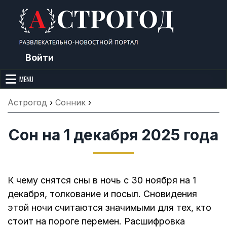
Skip
to
content
Войти
Астрогод: Праздники сегодня,
Календарь праздников и астрология. Фазы луны, народные
приметы, точный гороскоп и толкование снов. Читайте, что можно и
MENU
Лунный календарь, Приметы,
нельзя делать сегодня, на Астрогод.ру.
Что нельзя делать, Гороскопы и
Астрогод
›
Сонник
›
Сонник
Сон на 1 декабря 2025 года
К чему снятся сны в ночь с 30 ноября на 1
декабря, толкование и посыл. Сновидения
этой ночи считаются значимыми для тех, кто
стоит на пороге перемен. Расшифровка