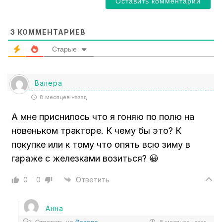
l
*
3
КОММЕНТАРИЕВ
Старые
Валера
8 месяцев назад
А мне приснилось что я гоняю по полю на
новеньком тракторе. К чему бы это? К
покупке или к тому что опять всю зиму в
гараже с железками возиться? 😀
0
0
Ответить
Анна
Ответить на
Валера
8 месяцев назад