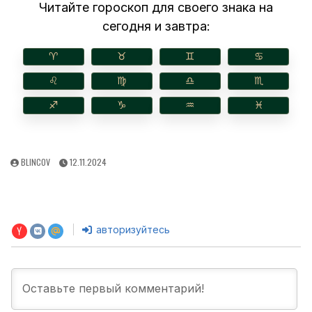
Читайте гороскоп для своего знака на
сегодня и завтра:
♈︎
♉︎
♊︎
♋︎
♌︎
♍︎
♎︎
♏︎
♐︎
♑︎
♒︎
♓︎
AUTHOR:
PUBLISHED
BLINCOV
12.11.2024
DATE:
авторизуйтесь