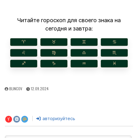
Читайте гороскоп для своего знака на
сегодня и завтра:
♈︎
♉︎
♊︎
♋︎
♌︎
♍︎
♎︎
♏︎
♐︎
♑︎
♒︎
♓︎
AUTHOR:
PUBLISHED
BLINCOV
12.09.2024
DATE:
авторизуйтесь