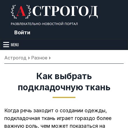
Skip
to
content
Войти
Астрогод: Праздники сегодня,
Календарь праздников и астрология. Фазы луны, народные
приметы, точный гороскоп и толкование снов. Читайте, что можно и
MENU
Лунный календарь, Приметы,
нельзя делать сегодня, на Астрогод.ру.
Что нельзя делать, Гороскопы и
Астрогод
›
Разное
›
Сонник
Как выбрать
подкладочную ткань
Когда речь заходит о создании одежды,
подкладочная ткань играет гораздо более
важную роль, чем может показаться на