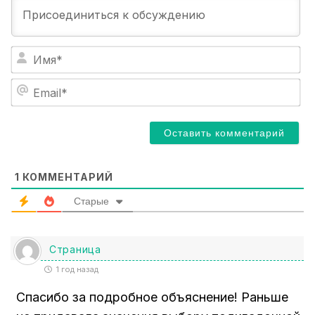
И
м
я
E
*
m
a
i
l
*
1
КОММЕНТАРИЙ
Старые
Страница
1 год назад
Спасибо за подробное объяснение! Раньше