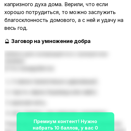
капризного духа дома. Верили, что если
хорошо потрудиться, то можно заслужить
благосклонность домового, а с ней и удачу на
весь год.
🔮
Заговор на умножение добра
Доброе дело возвращается в троекратном
размере:
🕯️ Что понадобится:
3 свечи (желательно церковные);
горсть зерна (пшеница или овёс);
красная нить;
лист бумаги, где написано желаемое.
Премиум контент! Нужно
Утром до восхода солнца встаньте лицом на
набрать 10 баллов, у вас 0