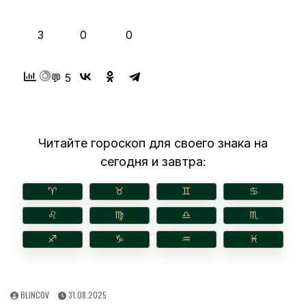
👍
❤️
😂
3
0
0
💬 5
Читайте гороскоп для своего знака на
сегодня и завтра:
♈︎
♉︎
♊︎
♋︎
♌︎
♍︎
♎︎
♏︎
♐︎
♑︎
♒︎
♓︎
AUTHOR:
PUBLISHED
BLINCOV
31.08.2025
DATE: