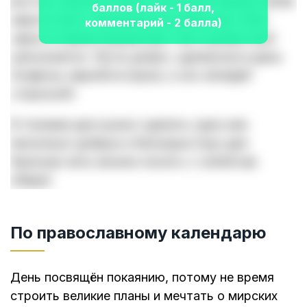
восток. Зажгите свечи, положите перед собой
баллов (лайк - 1 балл,
зерно и лист. Произнесите шёпотом: «
Как
комментарий - 2 балла)
зерно в земле прорастает, так и добро моё
умножается. Пусть добро, сделанное в день
Агафона, вернётся втрое, а зло обойдёт
стороной
».
В течение дня нужно сделать одно или
несколько добрых и бескорыстных дел.
Красную нить можно носить с собой как
оберег.
По православному календарю
День посвящён покаянию, потому не время
строить великие планы и мечтать о мирских