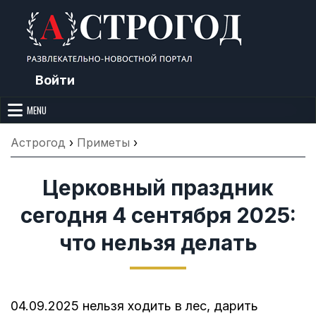
Skip
to
content
Войти
Астрогод: Праздники сегодня,
Календарь праздников и астрология. Фазы луны, народные
приметы, точный гороскоп и толкование снов. Читайте, что можно и
MENU
Лунный календарь, Приметы,
нельзя делать сегодня, на Астрогод.ру.
Что нельзя делать, Гороскопы и
Астрогод
›
Приметы
›
Сонник
Церковный праздник
сегодня 4 сентября 2025:
что нельзя делать
04.09.2025 нельзя ходить в лес, дарить