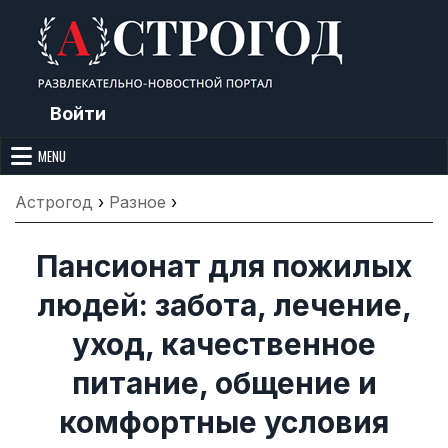
Skip
to
content
Войти
Астрогод: Праздники сегодня,
Календарь праздников и астрология. Фазы луны, народные
приметы, точный гороскоп и толкование снов. Читайте, что можно и
MENU
Лунный календарь, Приметы,
нельзя делать сегодня, на Астрогод.ру.
Что нельзя делать, Гороскопы и
Астрогод
›
Разное
›
Сонник
Пансионат для пожилых
людей: забота, лечение,
уход, качественное
питание, общение и
комфортные условия