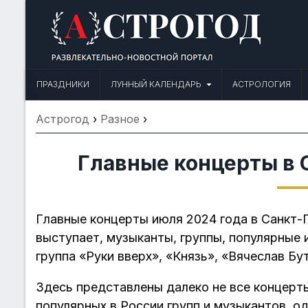
Skip
to
content
Астрогод: Праздники сегодня,
Календарь праздников и астрология. Фазы луны, народные прим
ПРАЗДНИКИ
ЛУННЫЙ КАЛЕНДАРЬ
АСТРОЛОГИЯ
Астрогод
›
Разное
›
Главные концерты в 
Главные концерты июля 2024 года в Санкт-П
выступает, музыканты, группы, популярные 
группа «Руки вверх», «Князь», «Вячеслав Бут
Здесь представлены далеко не все концерты
популярных в России групп и музыкантов, о