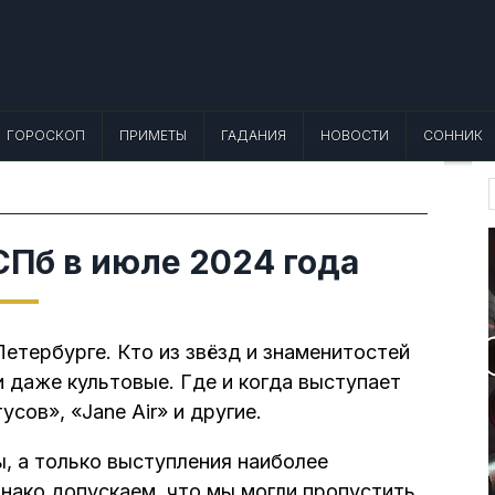
 Лунный календарь, Приметы, Что не
еты, точный гороскоп и толкование снов. Читайте, что можно и нельзя де
ГОРОСКОП
ПРИМЕТЫ
ГАДАНИЯ
НОВОСТИ
СОННИК
f
СПб в июле 2024 года
етербурге. Кто из звёзд и знаменитостей
и даже культовые. Где и когда выступает
усов», «Jane Air» и другие.
, а только выступления наиболее
днако допускаем, что мы могли пропустить