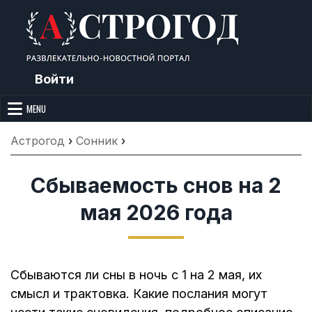
Skip
to
content
Войти
Астрогод: Праздники сегодня,
Календарь праздников и астрология. Фазы луны, народные
приметы, точный гороскоп и толкование снов. Читайте, что можно и
MENU
Лунный календарь, Приметы,
нельзя делать сегодня, на Астрогод.ру.
Что нельзя делать, Гороскопы и
Астрогод
›
Сонник
›
Сонник
Сбываемость снов на 2
мая 2026 года
Сбываются ли сны в ночь с 1 на 2 мая, их
смысл и трактовка. Какие послания могут