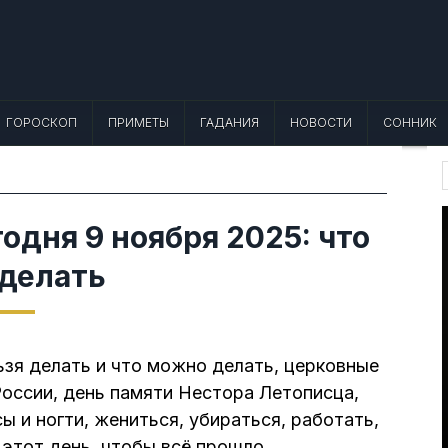
 Лунный календарь, Приметы, Что не
еты, точный гороскоп и толкование снов. Читайте, что можно и нельзя де
ГОРОСКОП
ПРИМЕТЫ
ГАДАНИЯ
НОВОСТИ
СОННИК
f
одня 9 ноября 2025: что
 делать
ьзя делать и что можно делать, церковные
России, день памяти Нестора Летописца,
ы и ногти, жениться, убираться, работать,
 этот день, чтобы всё прошло