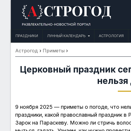
Skip
to
content
Астрогод: Праздники сегодня,
Календарь праздников и астрология. Фазы луны, народные прим
ПРАЗДНИКИ
ЛУННЫЙ КАЛЕНДАРЬ
АСТРОЛОГИЯ
Астрогод
›
Приметы
›
Церковный праздник сег
нельзя
9 ноября 2025 — приметы о погоде, что нел
праздники, какой православный праздник в 
Зарок на Параскеву. Можно ли стричь волос
мыться, гадать. Узнаем, как нужно провести