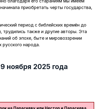
нно благодаря его стараниям мы имеем
 начинала приобретать черты государства,
.
ический период с библейских времён до
, трудились также и другие авторы. Эта
аний об эпохе, быте и мировоззрении
х русского народа.
 9 ноября 2025 года
рок на Параскеву или Нестор и Параскева
.