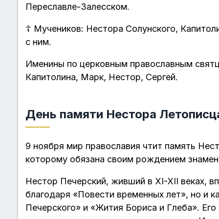
Переславле-Залесском.
☦
Мучеников: Нестора Солунского, Капитол
с ним.
Именины по церковным православным святца
Капитолина, Марк, Нестор, Сергей.
День памяти Нестора Летописца
9 ноября мир православия чтит память Нес
которому обязана своим рождением знамен
Нестор Печерский, живший в XI-XII веках, в
благодаря «Повести временных лет», но и 
Печерского» и «Жития Бориса и Глеба». Ег