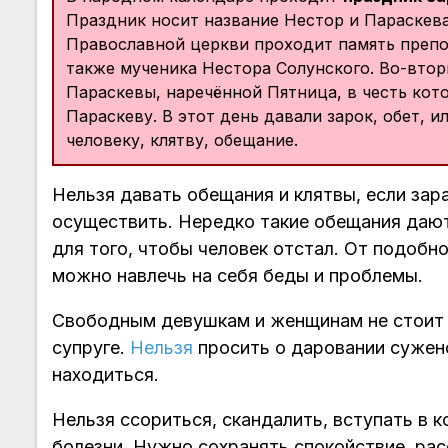
Праздник носит название Нестор и Параскева
Православной церкви проходит память препо
также мученика Нестора Солунского. Во-втор
Параскевы, наречённой Пятница, в честь кот
Параскеву. В этот день давали зарок, обет, 
человеку, клятву, обещание.
Нельзя давать обещания и клятвы, если зар
осуществить. Нередко такие обещания дают
для того, чтобы человек отстал. От подобно
можно навлечь на себя беды и проблемы.
Свободным девушкам и женщинам не стоит 
супруге.
Нельзя
просить о даровании сужено
находиться.
Нельзя ссориться, скандалить, вступать в к
болезни. Нужно сохранять спокойствие, ра