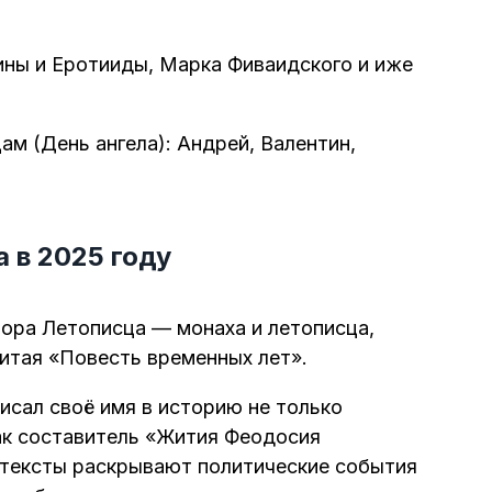
ины и Еротииды, Марка Фиваидского и иже
м (День ангела): Андрей, Валентин,
 в 2025 году
тора Летописца — монаха и летописца,
итая «Повесть временных лет».
писал своё имя в историю не только
как составитель «Жития Феодосия
о тексты раскрывают политические события