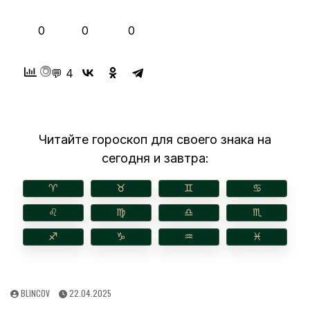
👍
❤️
😂
0
0
0
💬 4
Читайте гороскоп для своего знака на
сегодня и завтра:
♈︎
♉︎
♊︎
♋︎
♌︎
♍︎
♎︎
♏︎
♐︎
♑︎
♒︎
♓︎
AUTHOR:
PUBLISHED
BLINCOV
22.04.2025
DATE: