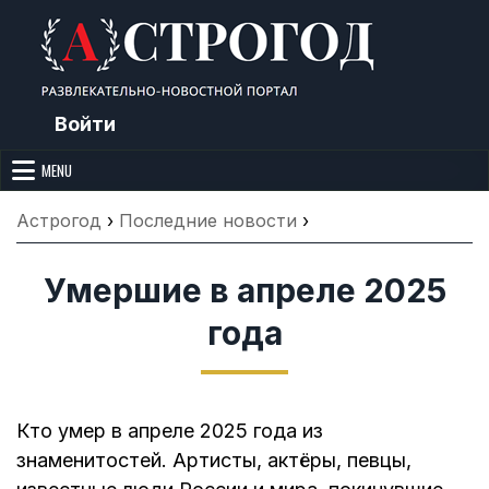
Skip
to
content
Войти
Астрогод: Праздники сегодня,
Календарь праздников и астрология. Фазы луны, народные
приметы, точный гороскоп и толкование снов. Читайте, что можно и
MENU
Лунный календарь, Приметы,
нельзя делать сегодня, на Астрогод.ру.
Что нельзя делать, Гороскопы и
Астрогод
›
Последние новости
›
Сонник
Умершие в апреле 2025
года
Кто умер в апреле 2025 года из
знаменитостей. Артисты, актёры, певцы,