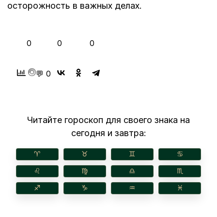
осторожность в важных делах.
👍
❤️
😂
0
0
0
💬 0
Читайте гороскоп для своего знака на
сегодня и завтра:
♈︎
♉︎
♊︎
♋︎
♌︎
♍︎
♎︎
♏︎
♐︎
♑︎
♒︎
♓︎