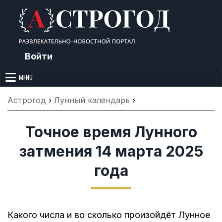
Skip
to
content
Войти
Астрогод: Праздники сегодня,
Календарь праздников и астрология. Фазы луны, народные
приметы, точный гороскоп и толкование снов. Читайте, что можно и
MENU
Лунный календарь, Приметы,
нельзя делать сегодня, на Астрогод.ру.
Что нельзя делать, Гороскопы и
Астрогод
›
Лунный календарь
›
Сонник
Точное время Лунного
затмения 14 марта 2025
года
Какого числа и во сколько произойдёт Лунное