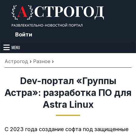
Skip
to
content
Войти
Астрогод: Праздники сегодня,
Календарь праздников и астрология. Фазы луны, народные
приметы, точный гороскоп и толкование снов. Читайте, что можно и
MENU
Лунный календарь, Приметы,
нельзя делать сегодня, на Астрогод.ру.
Что нельзя делать, Гороскопы и
Астрогод
›
Разное
›
Сонник
Dev-портал «Группы
Астра»: разработка ПО для
Astra Linux
С 2023 года создание софта под защищенные