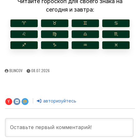
Читайте гороскоп для своего знака на
сегодня и завтра:
♈︎
♉︎
♊︎
♋︎
♌︎
♍︎
♎︎
♏︎
♐︎
♑︎
♒︎
♓︎
AUTHOR:
PUBLISHED
BLINCOV
08.07.2026
DATE:
авторизуйтесь