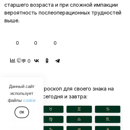
старшего возраста и при сложной импакции
вероятность послеоперационных трудностей
выше.
👍
❤️
😂
0
0
0
💬 0
Данный сайт
Читайте гороскоп для своего знака на
использует
сегодня и завтра:
файлы
cookie
♈︎
♉︎
♊︎
♋︎
ОК
♌︎
♍︎
♎︎
♏︎
♐︎
♑︎
♒︎
♓︎