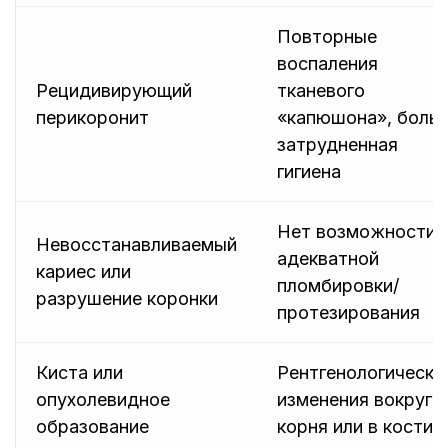
Повторные
воспаления
Рецидивирующий
тканевого
перикоронит
«капюшона», боль,
затрудненная
гигиена
Нет возможности
Невосстанавливаемый
адекватной
кариес или
пломбировки/
разрушение коронки
протезирования
Киста или
Рентгенологически
опухолевидное
изменения вокруг
образование
корня или в кости