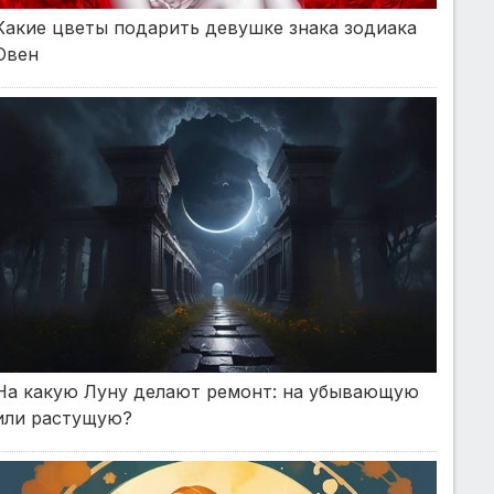
Какие цветы подарить девушке знака зодиака
Овен
На какую Луну делают ремонт: на убывающую
или растущую?