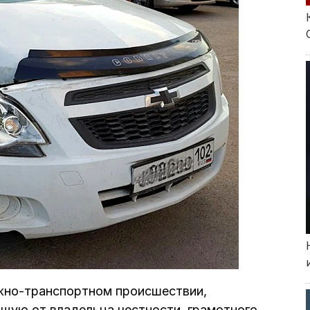
жно-транспортном происшествии,
щую от владельца честности, грамотного