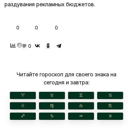
раздувания рекламных бюджетов.
👍
❤️
😂
0
0
0
💬 0
Читайте гороскоп для своего знака на
сегодня и завтра:
♈︎
♉︎
♊︎
♋︎
♌︎
♍︎
♎︎
♏︎
♐︎
♑︎
♒︎
♓︎