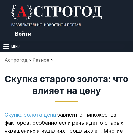
Skip
to
content
Войти
Астрогод: Праздники сегодня,
Календарь праздников и астрология. Фазы луны, народные
приметы, точный гороскоп и толкование снов. Читайте, что можно и
MENU
Лунный календарь, Приметы,
нельзя делать сегодня, на Астрогод.ру.
Что нельзя делать, Гороскопы и
Астрогод
›
Разное
›
Сонник
Скупка старого золота: что
влияет на цену
Скупка золота цена
зависит от множества
факторов, особенно если речь идет о старых
украшениях и изделиях прошлых лет. Многие