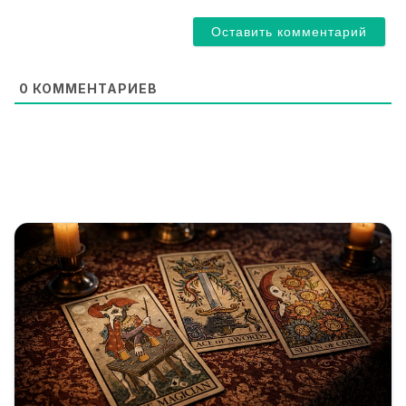
a
i
l
*
0
КОММЕНТАРИЕВ