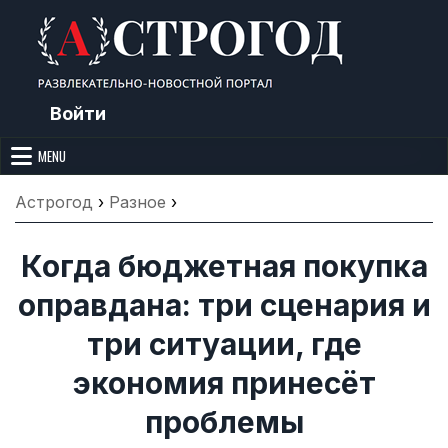
Skip
to
content
Войти
Астрогод: Праздники сегодня,
Календарь праздников и астрология. Фазы луны, народные
приметы, точный гороскоп и толкование снов. Читайте, что можно и
MENU
Лунный календарь, Приметы,
нельзя делать сегодня, на Астрогод.ру.
Что нельзя делать, Гороскопы и
Астрогод
›
Разное
›
Сонник
Когда бюджетная покупка
оправдана: три сценария и
три ситуации, где
экономия принесёт
проблемы