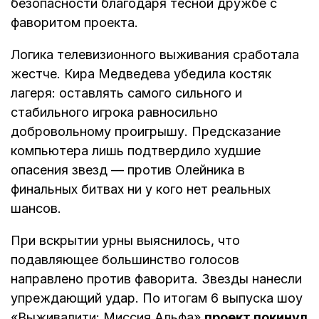
безопасности благодаря тесной дружбе с
фаворитом проекта.
Логика телевизионного выживания сработала
жестче. Кира Медведева убедила костяк
лагеря: оставлять самого сильного и
стабильного игрока равносильно
добровольному проигрышу. Предсказание
компьютера лишь подтвердило худшие
опасения звезд — против Олейника в
финальных битвах ни у кого нет реальных
шансов.
При вскрытии урны выяснилось, что
подавляющее большинство голосов
направлено против фаворита. Звезды нанесли
упреждающий удар. По итогам 6 выпуска шоу
«Выживалити: Миссия Альфа»
проект покинул