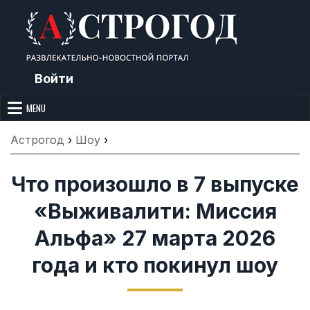
Skip
to
content
Войти
Астрогод: Праздники сегодня,
Календарь праздников и астрология. Фазы луны, народные
приметы, точный гороскоп и толкование снов. Читайте, что можно и
MENU
Лунный календарь, Приметы,
нельзя делать сегодня, на Астрогод.ру.
Что нельзя делать, Гороскопы и
Астрогод
›
Шоу
›
Сонник
Что произошло в 7 выпуске
«Выживалити: Миссия
Альфа» 27 марта 2026
года и кто покинул шоу