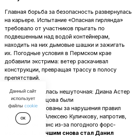
Главная борьба за безопасность развернулась
на карьере. Испытание «Опасная гирлянда»
требовало от участников прыгать по
подвешенным над водой контейнерам,
находить на них дымовые шашки и зажигать
их. Погодные условия в Пермском крае
добавили экстрима: ветер раскачивал
конструкции, превращая трассу в полосу
препятствий.
Драма разыгралась нешуточная: Диана Астер
Данный сайт
использует
и Николь Кузнецова были
файлы
cookie
дисквалифицированы за нарушения правил
прохождения. Алексею Куличкову, напротив,
ОК
дали второй шанс из-за погодного форс-
мажора. Но
лучшим снова стал Данил