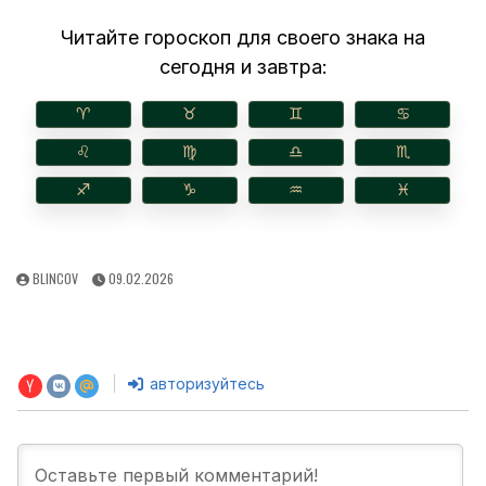
Читайте гороскоп для своего знака на
сегодня и завтра:
♈︎
♉︎
♊︎
♋︎
♌︎
♍︎
♎︎
♏︎
♐︎
♑︎
♒︎
♓︎
AUTHOR:
PUBLISHED
BLINCOV
09.02.2026
DATE:
авторизуйтесь