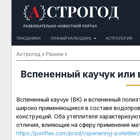
Skip
to
content
Астрогод: Праздники сегодня,
Календарь праздников и астрология. Фазы луны, народные прим
ПРАЗДНИКИ
ЛУННЫЙ КАЛЕНДАРЬ
АСТРОЛОГИЯ
Астрогод
›
Разное
›
Вспененный каучук или
Вспененный каучук (ВК) и вспененный полиэ
широко применяющиеся в составе водопро
конструкций. Оба утеплителя характеризу
отличия, влияющие на сферу применения ма
https://poriflex.com/prod/vspenennyj-polietilen/