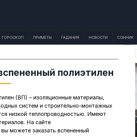
 Лунный календарь, Приметы, Что не
еты, точный гороскоп и толкование снов. Читайте, что можно и нельзя де
ГОРОСКОП
ПРИМЕТЫ
ГАДАНИЯ
НОВОСТИ
СОННИК
f
 вспененный полиэтилен
тилен (ВП) – изоляционные материалы,
водных систем и строительно-монтажных
ются низкой теплопроводностью. Имеют
териалов. На сайте
вы можете заказать вспененный