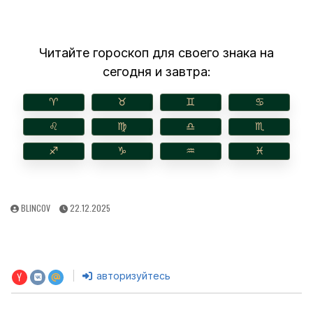
Читайте гороскоп для своего знака на
сегодня и завтра:
♈︎
♉︎
♊︎
♋︎
♌︎
♍︎
♎︎
♏︎
♐︎
♑︎
♒︎
♓︎
AUTHOR:
PUBLISHED
BLINCOV
22.12.2025
DATE:
авторизуйтесь