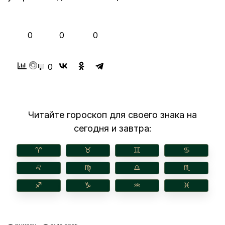
👍
❤️
😂
0
0
0
💬 0
Читайте гороскоп для своего знака на
сегодня и завтра:
♈︎
♉︎
♊︎
♋︎
♌︎
♍︎
♎︎
♏︎
♐︎
♑︎
♒︎
♓︎