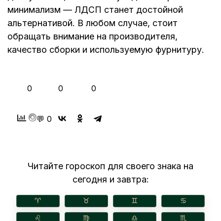
минимализм — ЛДСП станет достойной
альтернативой. В любом случае, стоит
обращать внимание на производителя,
качество сборки и используемую фурнитуру.
👍
❤️
😂
0
0
0
💬 0
Читайте гороскоп для своего знака на
сегодня и завтра:
♈︎
♉︎
♊︎
♋︎
♌︎
♍︎
♎︎
♏︎