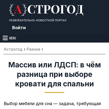
Skip
to
content
Войти
Астрогод: Праздники сегодня,
Календарь праздников и астрология. Фазы луны, народные
приметы, точный гороскоп и толкование снов. Читайте, что можно и
MENU
Лунный календарь, Приметы,
нельзя делать сегодня, на Астрогод.ру.
Что нельзя делать, Гороскопы и
Астрогод
›
Разное
›
Сонник
Массив или ЛДСП: в чём
разница при выборе
кровати для спальни
Выбор мебели для сна — задача, требующая