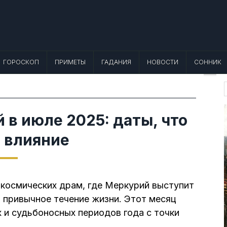
 Лунный календарь, Приметы, Что не
еты, точный гороскоп и толкование снов. Читайте, что можно и нельзя де
ГОРОСКОП
ПРИМЕТЫ
ГАДАНИЯ
НОВОСТИ
СОННИК
f
в июле 2025: даты, что
, влияние
космических драм, где Меркурий выступит
ь привычное течение жизни. Этот месяц
 и судьбоносных периодов года с точки