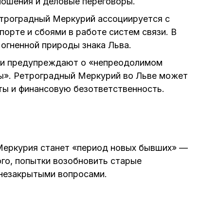
ошения и деловые переговоры.
етроградный Меркурий ассоциируется с
порте и сбоями в работе систем связи. В
 огненной природы знака Льва.
оги предупреждают о «непреодолимом
ы». Ретроградный Меркурий во Льве может
ы и финансовую безответственность.
Меркурия станет «период новых бывших» —
го, попытки возобновить старые
 незакрытыми вопросами.