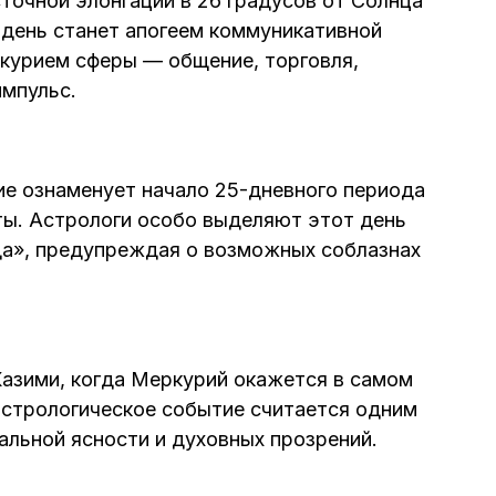
точной элонгации в 26 градусов от Солнца
день станет апогеем коммуникативной
ркурием сферы — общение, торговля,
мпульс.
е ознаменует начало 25-дневного периода
ты. Астрологи особо выделяют этот день
да», предупреждая о возможных соблазнах
Казими, когда Меркурий окажется в самом
 астрологическое событие считается одним
альной ясности и духовных прозрений.