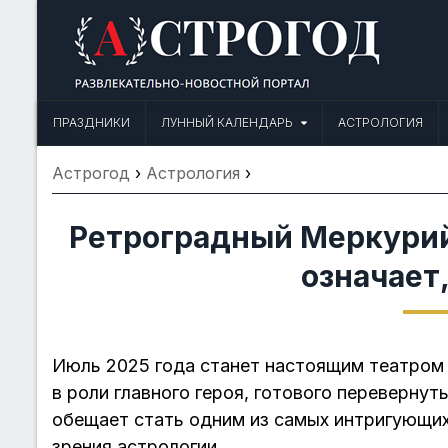
Skip
to
content
Астрогод: Праздники сегодня,
Календарь праздников и астрология. Фазы луны, народные прим
ПРАЗДНИКИ
ЛУННЫЙ КАЛЕНДАРЬ
АСТРОЛОГИЯ
Астрогод
›
Астрология
›
Ретроградный Меркурий 
означает
Июль 2025 года станет настоящим театром 
в роли главного героя, готового перевернут
обещает стать одним из самых интригующих
зрения астрологии.