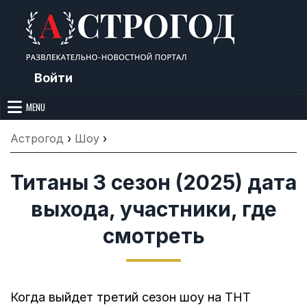
Skip
to
content
Войти
Астрогод: Праздники сегодня,
Календарь праздников и астрология. Фазы луны, народные
приметы, точный гороскоп и толкование снов. Читайте, что можно и
MENU
Лунный календарь, Приметы,
нельзя делать сегодня, на Астрогод.ру.
Что нельзя делать, Гороскопы и
Астрогод
›
Шоу
›
Сонник
Титаны 3 сезон (2025) дата
выхода, участники, где
смотреть
Когда выйдет третий сезон шоу на ТНТ