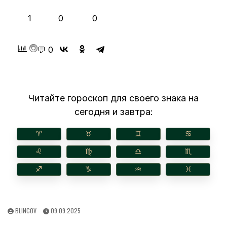
👍
❤️
😂
1
0
0
💬 0
Читайте гороскоп для своего знака на
сегодня и завтра:
♈︎
♉︎
♊︎
♋︎
♌︎
♍︎
♎︎
♏︎
♐︎
♑︎
♒︎
♓︎
AUTHOR:
PUBLISHED
BLINCOV
09.09.2025
DATE: