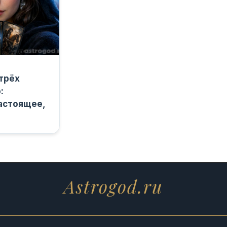
 трёх
:
астоящее,
Astrogod.ru