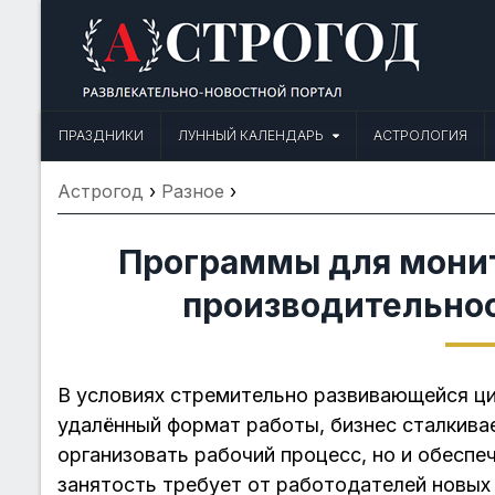
Skip
to
content
Астрогод: Праздники сегодня,
Календарь праздников и астрология. Фазы луны, народные прим
ПРАЗДНИКИ
ЛУННЫЙ КАЛЕНДАРЬ
АСТРОЛОГИЯ
Астрогод
›
Разное
›
Программы для монит
производительно
В условиях стремительно развивающейся ци
удалённый формат работы, бизнес сталкива
организовать рабочий процесс, но и обеспе
занятость требует от работодателей новых