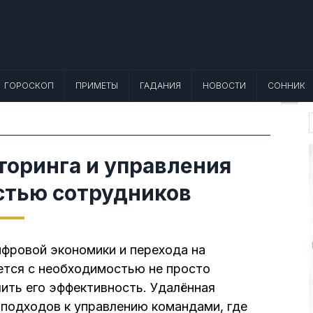
 Лунный календарь, Приметы, Что не
еты, точный гороскоп и толкование снов. Читайте, что можно и нельзя де
ГОРОСКОП
ПРИМЕТЫ
ГАДАНИЯ
НОВОСТИ
СОННИК
f
оринга и управления
стью сотрудников
фровой экономики и перехода на
ется с необходимостью не просто
чить его эффективность. Удалённая
 подходов к управлению командами, где