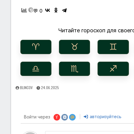
💬 0
Читайте гороскоп для своего
♈︎
♉︎
♊︎
♎︎
♏︎
♐︎
AUTHOR:
PUBLISHED
BLINCOV
24.06.2025
DATE:
авторизуйтесь
Войти через