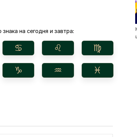
 знака на сегодня и завтра:
♋︎
♌︎
♍︎
♑︎
♒︎
♓︎