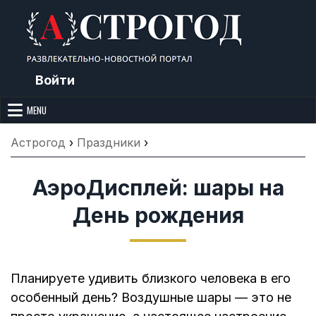
Skip
to
content
Войти
Астрогод: Праздники сегодня,
Календарь праздников и астрология. Фазы луны, народные
приметы, точный гороскоп и толкование снов. Читайте, что можно и
MENU
Лунный календарь, Приметы,
нельзя делать сегодня, на Астрогод.ру.
Что нельзя делать, Гороскопы и
Астрогод
›
Праздники
›
Сонник
АэроДисплей: шары на
День рождения
Планируете удивить близкого человека в его
особенный день? Воздушные шары — это не