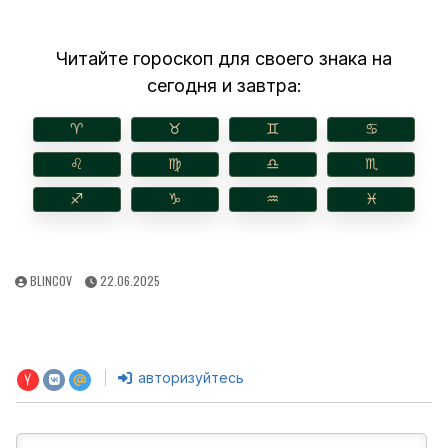
Читайте гороскоп для своего знака на
сегодня и завтра:
♈︎
♉︎
♊︎
♋︎
♌︎
♍︎
♎︎
♏︎
♐︎
♑︎
♒︎
♓︎
AUTHOR:
PUBLISHED
BLINCOV
22.06.2025
DATE:
авторизуйтесь