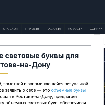
 Лунный календарь, Приметы, Что не
еты, точный гороскоп и толкование снов. Читайте, что можно и нельзя де
ГОРОСКОП
ПРИМЕТЫ
ГАДАНИЯ
НОВОСТИ
СОННИК
f
е световые буквы для
стове-на-Дону
, заметной и запоминающейся визуальной
ов заявить о себе — это
объемные буквы
ающая в Ростове-на-Дону, предлагает
жу объемных световых букв, обеспечивая