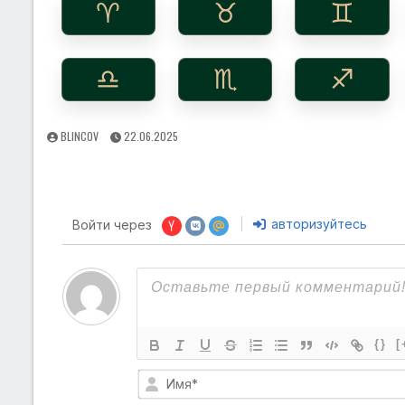
♈︎
♉︎
♊︎
♎︎
♏︎
♐︎
AUTHOR:
PUBLISHED
BLINCOV
22.06.2025
DATE:
авторизуйтесь
Войти через
{}
[