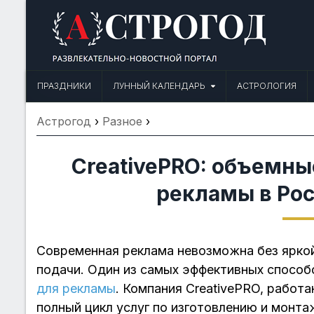
Skip
to
content
Астрогод: Праздники сегодня,
Календарь праздников и астрология. Фазы луны, народные прим
ПРАЗДНИКИ
ЛУННЫЙ КАЛЕНДАРЬ
АСТРОЛОГИЯ
Астрогод
›
Разное
›
CreativePRO: объемны
рекламы в Ро
Современная реклама невозможна без яркой
подачи. Один из самых эффективных способ
для рекламы
. Компания CreativePRO, работ
полный цикл услуг по изготовлению и монта