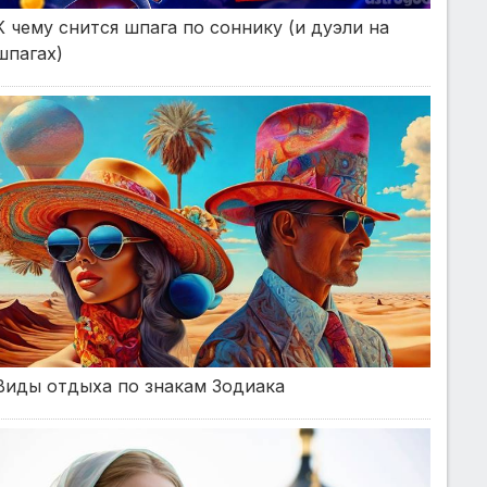
К чему снится шпага по соннику (и дуэли на
шпагах)
Виды отдыха по знакам Зодиака