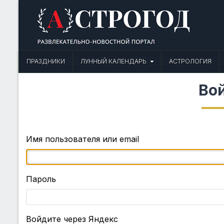
Skip
to
content
Астрогод: Праздники сегодня,
Календарь праздников и астрология. Фазы луны, народные прим
ПРАЗДНИКИ
ЛУННЫЙ КАЛЕНДАРЬ
АСТРОЛОГИЯ
Во
Имя пользователя или email
Пароль
Войдите через Яндекс