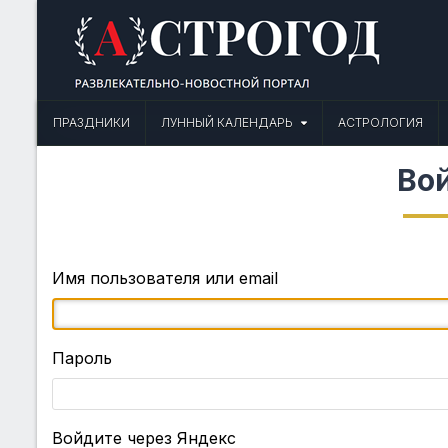
Skip
to
content
Астрогод: Праздники сегодня,
Календарь праздников и астрология. Фазы луны, народные прим
ПРАЗДНИКИ
ЛУННЫЙ КАЛЕНДАРЬ
АСТРОЛОГИЯ
Во
Имя пользователя или email
Пароль
Войдите через Яндекс