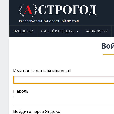
Skip
to
content
Астрогод: Праздники сегодня,
Календарь праздников и астрология. Фазы луны, народные прим
ПРАЗДНИКИ
ЛУННЫЙ КАЛЕНДАРЬ
АСТРОЛОГИЯ
Во
Имя пользователя или email
Пароль
Войдите через Яндекс